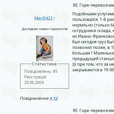
RE: Горе-перевозчик
Подобными услугами
Meri0423
•
пользовался. 1-й раз
нормльно (только б
Дослідник нових горизонтів
сотрудники склада, 
из Ивано-Франковска
был сегодня груз быт
позвонил позже, в 18
большая ? Маленькая 
предыдущей станции 
Статистика:
))) при том, что за н
закрываются в 19-00.
Повідомлень: 85
Реєстрація:
20.06.2009
Повідомлення
#
12
RE: Горе-перевозчик