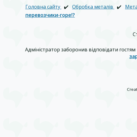
Головна сайту
✔️
Обробка металів
✔️
Мета
перевозчики-горе!?
С
Адміністратор заборонив відповідати гостям 
за
Creat