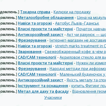
ідомлень.
]
Токарна справа
-
Килюхи на продажу
домлень.
]
Металообробне обладнання
-
Цена на модул
домлень.
]
Навіси та огорожі
-
Автобус Львів–Гданськ
домлень.
]
Власні проєкти та майстерні
-
Початок навча
домлень.
]
Антикорозійний захист
-
Акт чи рахунок — щ
домлень.
]
Фрезерування
-
Інтернет-магазин не достави
домлень.
]
Навіси та огорожі
-
stretch marks treatment in 
домлень.
]
Зварювання
-
Свежеобжаренный кофе: в чём 
домлень.
]
CAD/CAM технології
-
Акриловое стекло для в
домлень.
]
Власні проєкти та майстерні
-
Нужен ли изме
домлень.
]
Фрезерування
-
Народні методи при деформо
домлень.
]
CAD/CAM технології
-
Маленький будиночок у
домлень.
]
Антикорозійний захист
-
Якість металу та сп
домлень.
]
Інструмент та оснащення
-
купить Фитинг по
домлень.
]
Метал для даху та фасаду
-
Відновлення геоме
Учасники