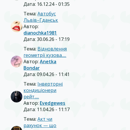
Дата: 16.12.24 - 01:35
Тема:
Автобус
Львів–Гданськ
Автор:
dianochka1981
Дата: 30.06.26 - 17:19
Тема:
Відновлення
геометрії кузова.....
Автор:
Anetka
Bondar
Дата: 09.04.26 - 11:41
Тема:
Інверторні
кондиціонери
рейт.....
Автор:
Evedgewes
Дата: 11.04.26 - 11:17
Тема:
Акт чи
рахунок — що