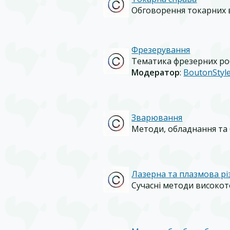
Обговорення токарних в
Фрезерування
Тематика фрезерних роб
Модератор
:
BoutonStyl
Зварювання
Методи, обладнання та 
Лазерна та плазмова рі
Сучасні методи високот