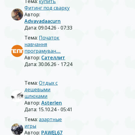
Тема:
купить
Фитинг под сварку
Автор:
Advavadaacurn
Дата: 09.04.26 - 07:33
Тема:
Початок
навчання
програмуван.....
Автор:
Сателлит
Дата: 30.06.26 - 17:24
Тема:
Отдых с
дешевыми
шлюхами
Автор:
Asterlen
Дата: 15.10.24 - 05:41
Тема:
азартные
игры
Автор:
PAWEL67