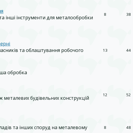
ня
8
38
 та інші інструменти для металообробки
терні
часників та облаштування робочого
13
44
нша обробка
12
52
ж металевих будівельних конструкцій
кладів та інших споруд на металевому
8
48