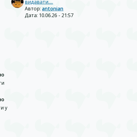
видавати.....
Автор:
antonian
Дата: 10.06.26 - 21:57
но
ти
но
и у