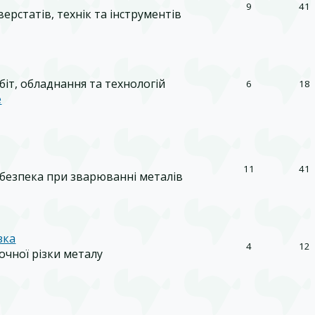
9
41
ерстатів, технік та інструментів
іт, обладнання та технологій
6
18
e
11
41
безпека при зварюванні металів
зка
4
12
очної різки металу