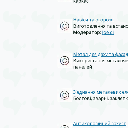
каркасі
Навіси та огорожі
Виготовлення та встанов
Модератор
:
Joe di
Метал для даху та фаса
Використання металоче
панелей
З'єднання металевих ел
Болтові, зварні, заклеп
Антикорозійний захист