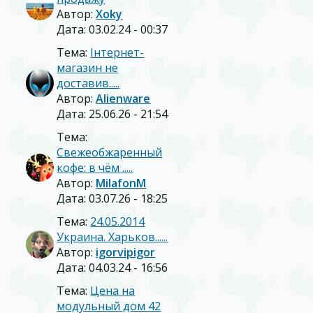
Автор:
Xoky
Дата: 03.02.24 - 00:37
Тема:
Інтернет-
магазин не
доставив.....
Автор:
Alienware
Дата: 25.06.26 - 21:54
Тема:
Свежеобжаренный
кофе: в чём .....
Автор:
MilafonM
Дата: 03.07.26 - 18:25
Тема:
24.05.2014
Украина. Харьков......
Автор:
igorvipigor
Дата: 04.03.24 - 16:56
Тема:
Цена на
модульный дом 42