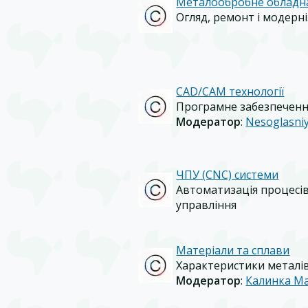
Металообробне обладн
Огляд, ремонт і модерні
CAD/CAM технології
Програмне забезпеченн
Модератор
:
Nesoglasni
ЧПУ (CNC) системи
Автоматизація процесі
управління
Матеріали та сплави
Характеристики металів
Модератор
:
Калинка М