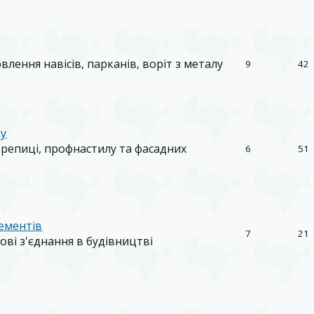
лення навісів, парканів, воріт з металу
9
42
ду
репиці, профнастилу та фасадних
6
51
ементів
7
21
кові з'єднання в будівництві