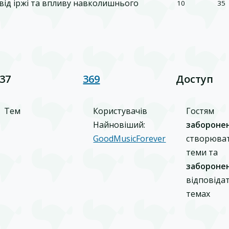
від іржі та впливу навколишнього
10
35
37
369
Доступ
Тем
Користувачів
Гостям
Найновіший:
забороне
GoodMusicForever
створюва
теми та
забороне
відповідат
темах