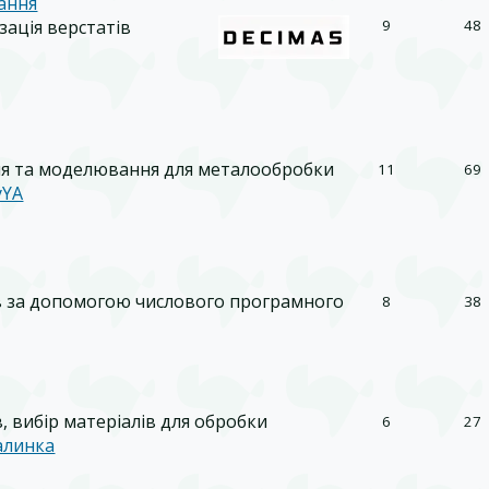
ання
зація верстатів
9
48
я та моделювання для металообробки
11
69
yYA
в за допомогою числового програмного
8
38
, вибір матеріалів для обробки
6
27
алинка