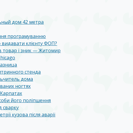
ьный дом 42 метра
ння програмуванню
о видавати клієнту ФОП?
в товар і зник — Житомир
Chicago
разница
итринного стенда
льчитель дома
ваних ногтях
 Карпатах
особи його поліпшення
д сварку
трії кузова після аварії