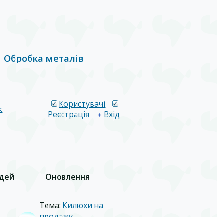
Обробка металів
Користувачі
к
Реєстрація
Вхід
ідей
Оновлення
Тема:
Килюхи на
продажу