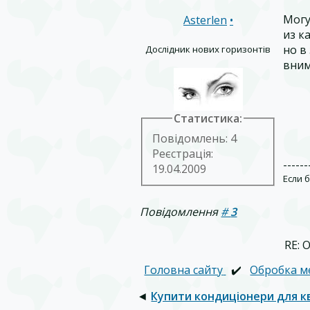
Могу
Asterlen
•
из к
но в
Дослідник нових горизонтів
вним
Статистика:
Повідомлень: 4
Реєстрація:
------
19.04.2009
Если 
Повідомлення
#
3
RE: 
Головна сайту
✔️
Обробка м
◄
Купити кондиціонери для к