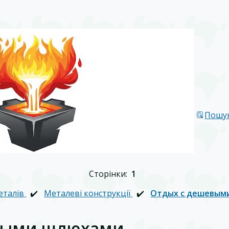
Пошу
Сторінки:
1
еталів
✔️
Металеві конструкції
✔️
Отдых с дешевым
выми шлюхами