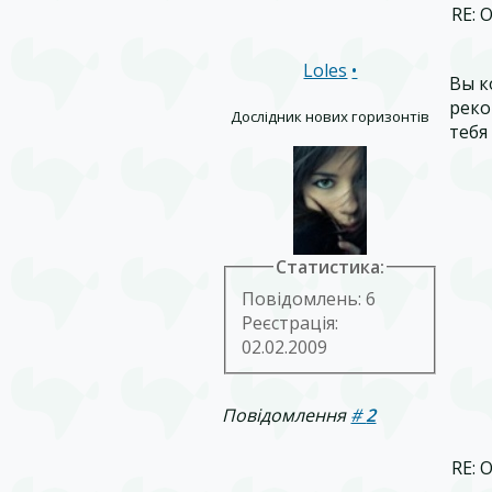
RE: 
Loles
•
Вы к
реко
Дослідник нових горизонтів
тебя
Статистика:
Повідомлень: 6
Реєстрація:
02.02.2009
Повідомлення
#
2
RE: 