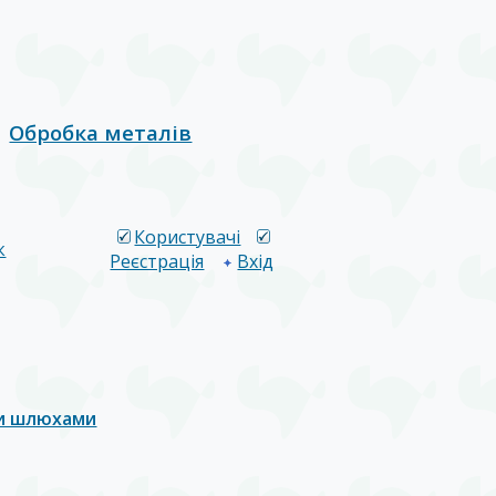
Обробка металів
Користувачі
к
Реєстрація
Вхід
и шлюхами