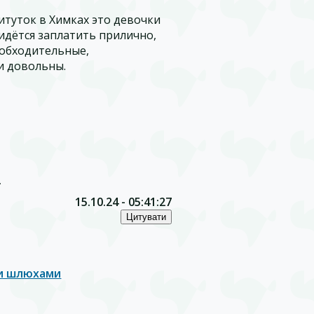
итуток в Химках это девочки
идётся заплатить прилично,
 обходительные,
ли довольны.
.
15.10.24 - 05:41:27
и шлюхами