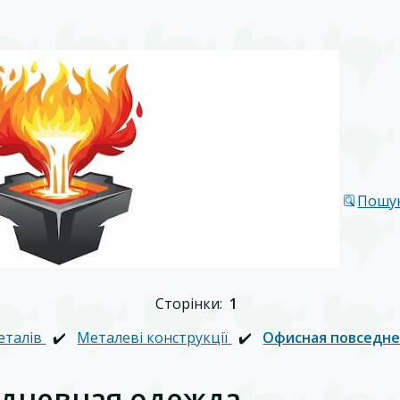
Пошу
Сторінки:
1
еталів
✔️
Металеві конструкції
✔️
Офисная повседне
едневная одежда