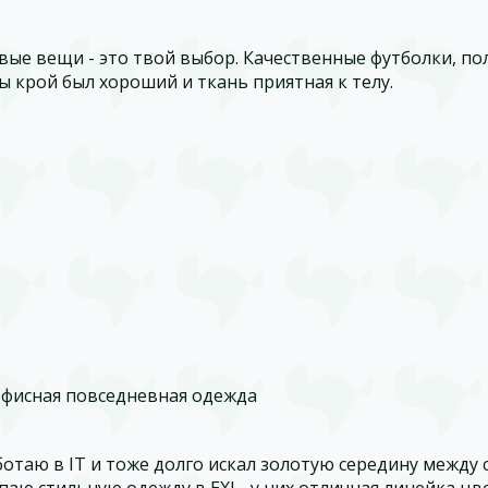
вые вещи - это твой выбор. Качественные футболки, по
ы крой был хороший и ткань приятная к телу.
Офисная повседневная одежда
ботаю в IT и тоже долго искал золотую середину между
паю стильную одежду в EXI - у них отличная линейка цв