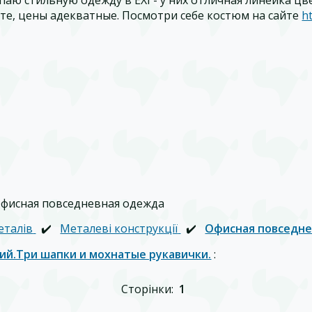
те, цены адекватные. Посмотри себе костюм на сайте
ht
Офисная повседневная одежда
еталів
✔️
Металеві конструкції
✔️
Офисная повседне
кий.Три шапки и мохнатые рукавички.
:
Сторінки:
1