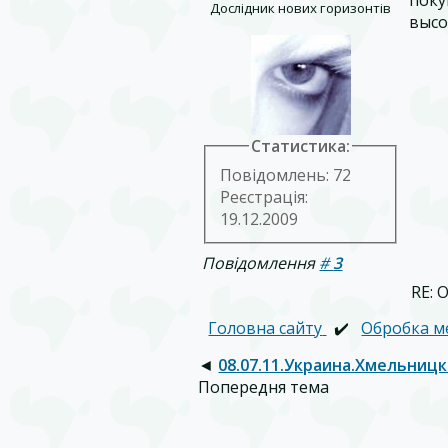
Дослідник нових горизонтів
высо
Статистика:
Повідомлень: 72
Реєстрація:
19.12.2009
Повідомлення
#
3
RE: 
Головна сайту
✔️
Обробка м
◄
08.07.11.Украина.Хмельниц
Попередня тема