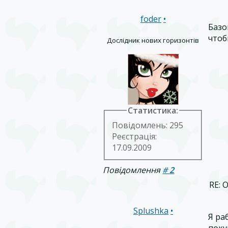
foder
•
Базо
чтоб
Дослідник нових горизонтів
Статистика:
Повідомлень: 295
Реєстрація:
17.09.2009
Повідомлення
#
2
RE: 
Splushka
•
Я ра
поку