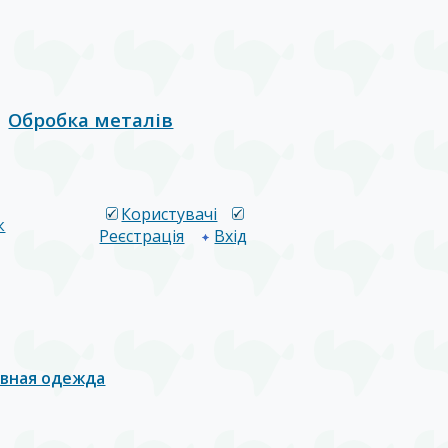
Обробка металів
Користувачі
к
Реєстрація
Вхід
вная одежда