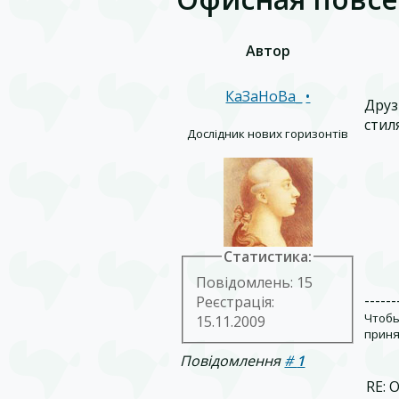
Автор
КаЗаНоВа_
•
Друз
стил
Дослідник нових горизонтів
Статистика:
Повідомлень: 15
------
Реєстрація:
Чтобы
15.11.2009
приня
Повідомлення
#
1
RE: 