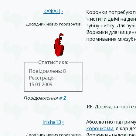
КАЖАН
•
Коронки потребують 
Чистити двічі на д
Дослідник нових горизонтів
зубну нитку. Для зу
йоржики для чищення
промивання міжзубн
Статистика:
Повідомлень: 8
Реєстрація:
15.01.2009
Повідомлення
#
2
RE: Догляд за проте
Абсолютно підтриму
Irisha13
•
коронками
, лікар д
йоржики - чудові реч
Дослідник нових горизонтів