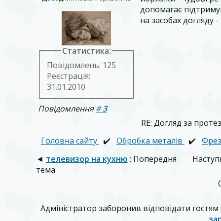
допомагає підтримув
на засобах догляду -
Статистика:
Повідомлень: 125
Реєстрація:
31.01.2010
Повідомлення
#
3
RE: Догляд за проте
Головна сайту
✔️
Обробка металів
✔️
Фрез
◄
телевизор на кухню
: Попередня
Наступ
тема
Адміністратор заборонив відповідати гостям 
за