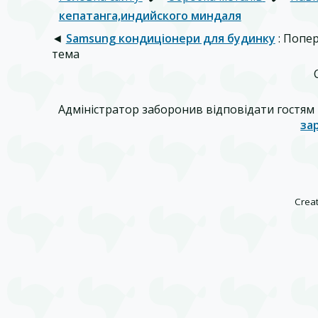
кепатанга,индийского миндаля
◄
Samsung кондиціонери для будинку
: Попе
тема
Адміністратор заборонив відповідати гостям 
за
Creat