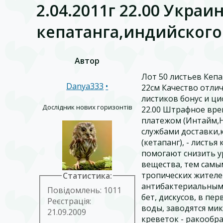
2.04.2011г 22.00 Украи
кепатанга,индийског
Автор
Лот 50 листьев Кеп
Danya333
•
22см Качество отлич
листиков бонус и ц
Дослідник нових горизонтів
22.00 Штрафное вре
платежом (Интайм,Н
службами доставки,к
(кетапанг), - листья
помогают снизить у
вещества, тем самы
тропических жителей
Статистика:
антибактериальным 
Повідомлень: 1011
бет, дискусов, в пе
Реєстрація:
воды, заводятся м
21.09.2009
креветок - ракообр