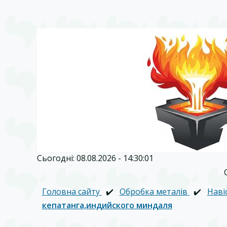
Сьогодні: 08.08.2026 - 14:30:01
Головна сайту
✔️
Обробка металів
✔️
Наві
кепатанга,индийского миндаля