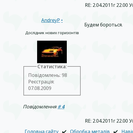
RE: 2.04.2011г 22.00
AndreyP
•
Будем бороться.
Дослідник нових горизонтів
Статистика:
Повідомлень: 98
Реєстрація:
07.08.2009
Повідомлення
#
4
RE: 2.04.2011г 22.00
Головна сайту
✔️
Обробка металів
✔️
Наві