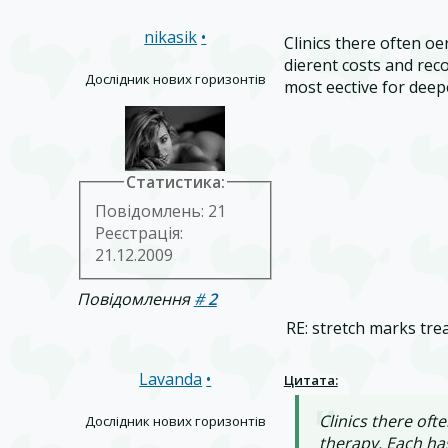
nikasik
•
Clinics there often of
different costs and re
Дослідник нових горизонтів
most effective for dee
Статистика:
Повідомлень: 21
Реєстрація:
21.12.2009
Повідомлення
#
2
RE: stretch marks tre
Lavanda
•
Цитата:
Clinics there oft
Дослідник нових горизонтів
therapy. Each has