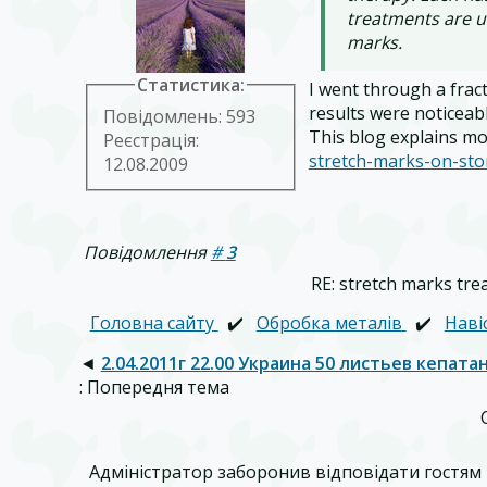
treatments are u
marks.
Статистика:
I went through a fract
results were noticeab
Повідомлень: 593
This blog explains m
Реєстрація:
stretch-marks-on-st
12.08.2009
Повідомлення
#
3
RE: stretch marks tre
Головна сайту
✔️
Обробка металів
✔️
Наві
◄
2.04.2011г 22.00 Украина 50 листьев кепат
: Попередня тема
Адміністратор заборонив відповідати гостям 