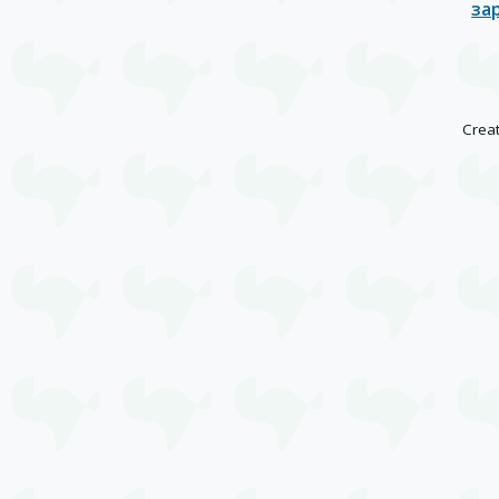
за
Creat