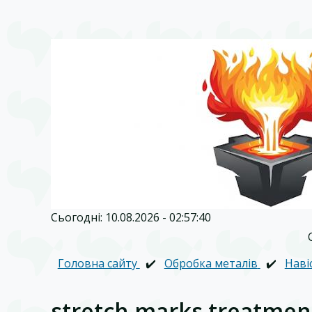
Сьогодні: 10.08.2026 - 02:57:40
Головна сайту
✔️
Обробка металів
✔️
Наві
stretch marks treatmen