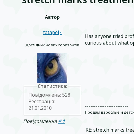
Автор
tatapel
•
Has anyone tried prof
curious about what opt
Дослідник нових горизонтів
Статистика:
Повідомлень: 528
Реєстрація:
------------------------
21.01.2010
Продам взрослые и детс
Повідомлення
#
1
RE: stretch marks tre