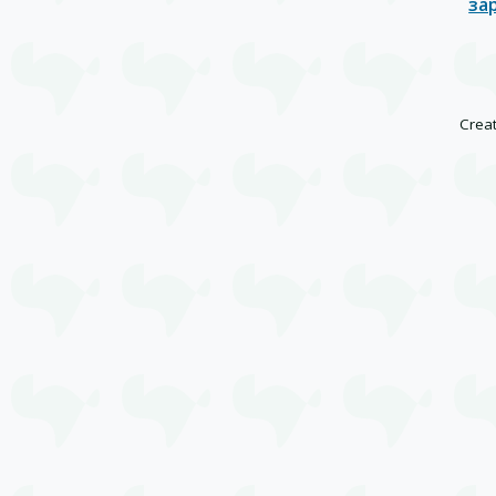
за
Creat