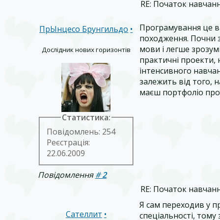
RE: Початок навчан
Програмування це в
ПрЫнцесо Брунгильдо
•
походження. Почни з
мови і легше зрозумі
Дослідник нових горизонтів
практичні проекти, н
інтенсивного навча
залежить від того, н
маєш портфоліо про
Статистика:
Повідомлень: 254
Реєстрація:
22.06.2009
Повідомлення
#
2
RE: Початок навчан
Я сам переходив у п
Сателлит
•
спеціальності, тому 