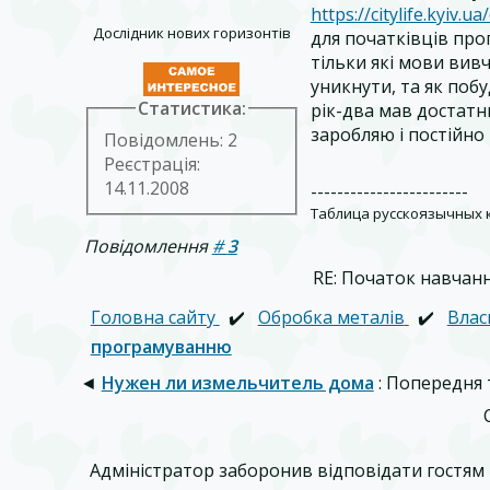
https://citylife.kyiv.
Дослідник нових горизонтів
для початківців про
тільки які мови вив
уникнути, та як поб
Статистика:
рік-два мав достатнь
заробляю і постійно 
Повідомлень: 2
Реєстрація:
14.11.2008
------------------------
Таблица русскоязычных 
Повідомлення
#
3
RE: Початок навчан
Головна сайту
✔️
Обробка металів
✔️
Влас
програмуванню
◄
Нужен ли измельчитель дома
: Попередня
Адміністратор заборонив відповідати гостям 