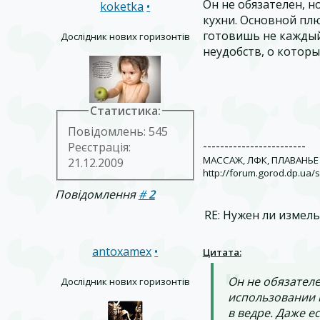
Он не обязателен, 
koketka
•
кухни. Основной плю
готовишь не каждый
Дослідник нових горизонтів
неудобств, о котор
Статистика:
Повідомлень: 545
------------------------
Реєстрація:
МАССАЖ, ЛФК, ПЛАВАНЬ
21.12.2009
http://forum.gorod.dp.ua
Повідомлення
#
2
RE: Нужен ли измел
antoxamex
•
Цитата:
Он не обязател
Дослідник нових горизонтів
использовании 
в ведре. Даже е