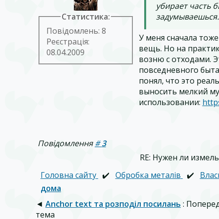
убирает часть б
Статистика:
задумываешься.
Повідомлень: 8
У меня сначала тоже
Реєстрація:
вещь. Но на практи
08.04.2009
возню с отходами. Э
повседневного быта.
понял, что это реал
выносить мелкий мус
использовании:
http
Повідомлення
#
3
RE: Нужен ли измел
Головна сайту
✔️
Обробка металів
✔️
Влас
дома
◄
Anchor text та розподіл посилань
: Попере
тема